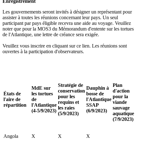
Enregistrement
Les gouvernements seront invités à désigner un représentant pour
assister à toutes les réunions concernant leur pays. Un seul
participant par pays éligible recevra une aide au voyage. Veuillez
noter que pour la MOS3 du Mémorandum d'entente sur les tortues
de l'Atlantique, une lettre de créance sera exigée.
Veuillez vous inscrire en cliquant sur ce lien. Les réunions sont
ouvertes à la participation d'observateurs.
Stratégie de
Plan
MdE sur
Dauphin à
conservation
d'action
États de
les tortues
bosse de
pour les
pour la
l'aire de
de
l'Atlantique
requins et
viande
répartition
l'Atlantique
SSAP
les raies
sauvage
(4-5/9/2023)
(6/9/2023)
(5/9/2023)
aquatique
(7/9/2023)
Angola
X
X
X