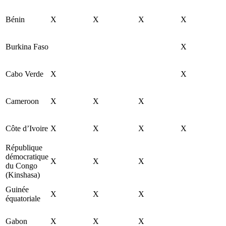
Bénin
X
X
X
X
Burkina Faso
X
Cabo Verde
X
X
Cameroon
X
X
X
Côte d’Ivoire
X
X
X
X
République
démocratique
X
X
X
du Congo
(Kinshasa)
Guinée
X
X
X
équatoriale
Gabon
X
X
X