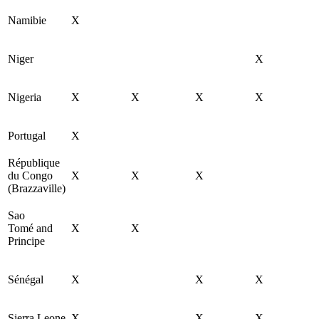
Namibie
X
Niger
X
Nigeria
X
X
X
X
Portugal
X
République
du Congo
X
X
X
(Brazzaville)
Sao
Tomé and
X
X
Principe
Sénégal
X
X
X
Sierra Leone
X
X
X