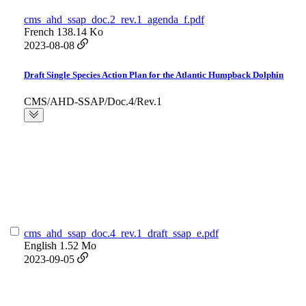
cms_ahd_ssap_doc.2_rev.1_agenda_f.pdf
French
138.14 Ko
2023-08-08
Draft Single Species Action Plan for the Atlantic Humpback Dolphin
CMS/AHD-SSAP/Doc.4/Rev.1
cms_ahd_ssap_doc.4_rev.1_draft_ssap_e.pdf
English
1.52 Mo
2023-09-05