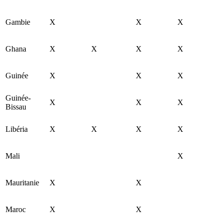
Gambie
X
X
X
Ghana
X
X
X
X
Guinée
X
X
X
Guinée-
X
X
X
Bissau
Libéria
X
X
X
X
Mali
X
Mauritanie
X
X
Maroc
X
X